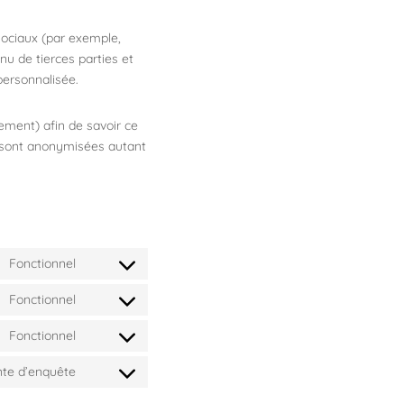
sociaux (par exemple,
nu de tierces parties et
personnalisée.
rement) afin de savoir ce
s sont anonymisées autant
Fonctionnel
Consent
to
Fonctionnel
Consent
service
to
gdpr-
Fonctionnel
Consent
service
cookie-
to
wordpress
ente d’enquête
consent
Consent
service
to
wordfence