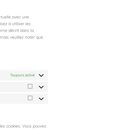
service
divers
xtuelle avec une
ez à utiliser les
mme décrit dans la
 mais veuillez noter que
Toujours activé
Statistiques
Marketing
les cookies. Vous pouvez