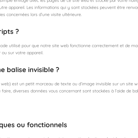
r simple envoyé avec les pages de ce site web et stocké par votre navi
utre appareil. Les informations qui y sont stockées peuvent être renv
es concernées lors d’une visite ultérieure.
ripts ?
ode utilisé pour que notre site web fonctionne correctement et de man
 ou sur votre appareil.
e balise invisible ?
e web) est un petit morceau de texte ou d’image invisible sur un site we
e faire, diverses données vous concernant sont stockées à l’aide de bali
iques ou fonctionnels