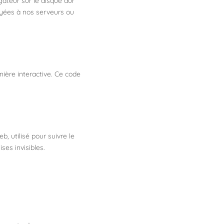
gateur sur le disque dur
oyées à nos serveurs ou
ière interactive. Ce code
b, utilisé pour suivre le
ses invisibles.