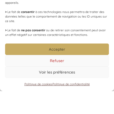
appareils.
>
Le fait de
consentir
à ces technologies nous permettra de traiter des
données telles que le comportement de navigation ou les ID uniques sur
ce site.
>
Le fait de
ne pas consentir
ou de retirer son consentement peut avoir
Partagez
un effet négatif sur certaines caractéristiques et fonctions.
Précédent
Accepter
Blanc de Blancs
Refuser
Suivant
Voir les préférences
Rosé de macération
Politique de cookies
Politique de confidentialité